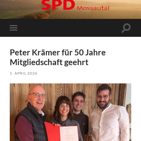
Suchfe
Mobile-
ein-/a
Menü
ein-/ausblenden
Peter Krämer für 50 Jahre
Mitgliedschaft geehrt
1. APRIL 2026